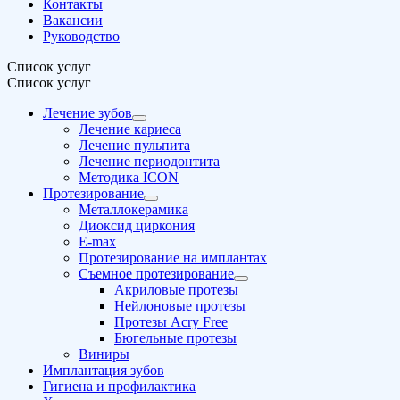
Контакты
Вакансии
Руководство
Список услуг
Список услуг
Лечение зубов
Лечение кариеса
Лечение пульпита
Лечение периодонтита
Методика ICON
Протезирование
Металлокерамика
Диоксид циркония
E-max
Протезирование на имплантах
Съемное протезирование
Акриловые протезы
Нейлоновые протезы
Протезы Acry Free
Бюгельные протезы
Виниры
Имплантация зубов
Гигиена и профилактика