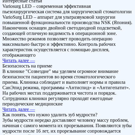
Интересные статьи
Variosurg LED – современная эффективная
пьезохирургическая система для хирургической стоматологии
VarioSurg LED – аппарат для ультразвуковой хирургии
повышенной функциональности производства NSK (Япония).
Наконечник оснащен двойной светодиодной подсветкой,
создающей отличную видимость в операционной зоне.
Множество режимов позволяет проводить операцию
максимально быстро и эффективно. Контроль рабочих
характеристик осуществляется с помощью дисплея,
отображающего
Читать далее —
Безопасность на приеме
В клинике "Созвездие" мы уделяем огромное внимание
безопасности пациентов во время стоматологического
приема. Клиника соблюдает и выполняет нормы и правила
СанЭпид режима, программы «Антиспид» и «Антигепатит».
На рабочих местах поддерживается чистота и порядок.
Сотрудники клиники регулярно проходят ежегодные
периодические медицинские
Читать далее —
Как понять, что нужно удалить зуб мудрости?
Зубы мудрости нередко доставляют человеку массу проблем,
начиная с самого момента их прорезывания. Появляются зубы
мудрости после 16 лет, их прорезывание сопровождается