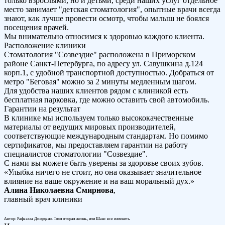
только взрослыми, но и детьми, среди наших услуг отдельное
место занимает "детская стоматология", опытные врачи всегда
знают, как лучше провести осмотр, чтобы малыш не боялся
посещения врачей.
Мы внимательно относимся к здоровью каждого клиента.
Расположение клиники
Стоматология "Созвездие" расположена в Приморском
районе Санкт-Петербурга, по адресу ул. Савушкина д.124
корп.1, с удобной транспортной доступностью. Добраться от
метро "Беговая" можно за 2 минуты медленным шагом.
Для удобства наших клиентов рядом с клиникой есть
бесплатная парковка, где можно оставить свой автомобиль.
Гарантии на результат
В клинике мы используем только высококачественные
материалы от ведущих мировых производителей,
соответствующие международным стандартам. Но помимо
сертификатов, мы предоставляем гарантии на работу
специалистов стоматологии "Созвездие".
С нами вы можете быть уверены за здоровье своих зубов.
«Улыбка ничего не стоит, но она оказывает значительное
влияние на ваше окружение и на ваш моральный дух.»
Алина Николаевна Смирнова
,
главный врач клиники
Автор: Рафаэлла Джордано. Твоя вторая жизнь, или Шанс все изменить