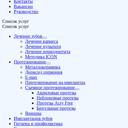
Контакты
Вакансии
Руководство
Список услуг
Список услуг
Лечение зубов
Лечение кариеса
Лечение пульпита
Лечение периодонтита
Методика ICON
Протезирование
Металлокерамика
Диоксид циркония
E-max
Протезирование на имплантах
Съемное протезирование
Акриловые протезы
Нейлоновые протезы
Протезы Acry Free
Бюгельные протезы
Виниры
Имплантация зубов
Гигиена и профилактика