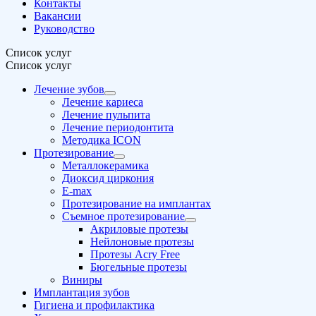
Контакты
Вакансии
Руководство
Список услуг
Список услуг
Лечение зубов
Лечение кариеса
Лечение пульпита
Лечение периодонтита
Методика ICON
Протезирование
Металлокерамика
Диоксид циркония
E-max
Протезирование на имплантах
Съемное протезирование
Акриловые протезы
Нейлоновые протезы
Протезы Acry Free
Бюгельные протезы
Виниры
Имплантация зубов
Гигиена и профилактика