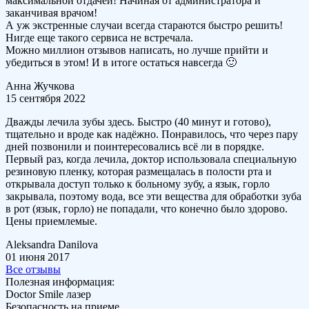
максимальной отдачей! Начиная от администратора и
заканчивая врачом!
А уж экстренные случаи всегда стараются быстро решить!
Нигде еще такого сервиса не встречала.
Можно миллион отзывов написать, но лучше прийти и
убедиться в этом! И в итоге остаться навсегда 🙂
Анна Жучкова
15 сентября 2022
Дважды лечила зубы здесь. Быстро (40 минут и готово),
тщательно и вроде как надёжно. Понравилось, что через пару
дней позвонили и поинтересовались всё ли в порядке.
Первый раз, когда лечила, доктор использовала специальную
резиновую пленку, которая размещалась в полости рта и
открывала доступ только к больному зубу, а язык, горло
закрывала, поэтому вода, все эти вещества для обработки зуба
в рот (язык, горло) не попадали, что конечно было здорово.
Цены приемлемые.
Aleksandra Danilova
01 июня 2017
Все отзывы
Полезная информация:
Doctor Smile лазер
Безопасность на приеме