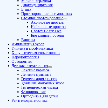
Металлокерамика
Диоксид циркония
E-max
Протезирование на имплантах
Съемное протезирование
Акриловые протезы
Нейлоновые протезы
Протезы Acry Free
Бюгельные протезы
Виниры
Имплантация зубов
Гигиена и профилактика
Хирургическая стоматология
Пародонтология
Ортодонтия
Детская стоматология
Лечение кариеса
Лечение пульпита
Герметизация фиссур
Удаление молочных зубов
Гигиеническая чистка
Фторирование
Ортодонтия для детей
Рентгенодиагностика