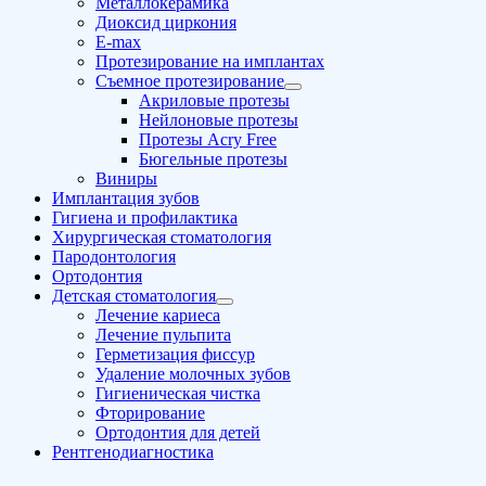
Металлокерамика
Диоксид циркония
E-max
Протезирование на имплантах
Съемное протезирование
Акриловые протезы
Нейлоновые протезы
Протезы Acry Free
Бюгельные протезы
Виниры
Имплантация зубов
Гигиена и профилактика
Хирургическая стоматология
Пародонтология
Ортодонтия
Детская стоматология
Лечение кариеса
Лечение пульпита
Герметизация фиссур
Удаление молочных зубов
Гигиеническая чистка
Фторирование
Ортодонтия для детей
Рентгенодиагностика